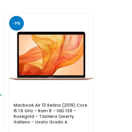
-9%
Macbook Air 13 Retina (2019) Core
MacBook Air 1
i5 1.6 GHz – Ram 8 – SSD 128 –
GHz SSD 128 
Rosegold – Tastiera Qwerty
QWERTY – Ita
Italiano – Usato Grado A
349,00
€
IVA incl