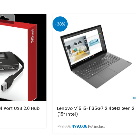
-38%
4 Port USB 2.0 Hub
Lenovo V15 i5-1135G7 2.4GHz Gen 2
(15″ Intel)
499,00
€
799,00
€
IVA inclusa