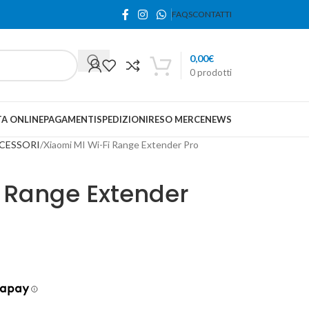
FAQS
CONTATTI
0,00
€
0
prodotti
A ONLINE
PAGAMENTI
SPEDIZIONI
RESO MERCE
NEWS
CESSORI
Xiaomi MI Wi-Fi Range Extender Pro
i Range Extender