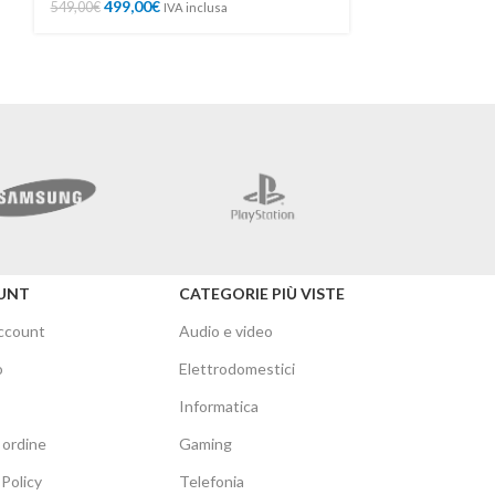
499,00
€
549,00
€
IVA inclusa
Merc
UNT
CATEGORIE PIÙ VISTE
account
Audio e video
o
Elettrodomestici
Informatica
 ordine
Gaming
Policy
Telefonia