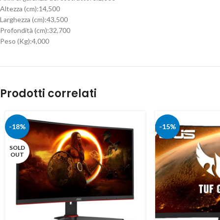
Altezza (cm):
14,500
Larghezza (cm):
43,500
Profondità (cm):
32,700
Peso (Kg):
4,000
Prodotti correlati
-18%
-15%
SOLD
OUT