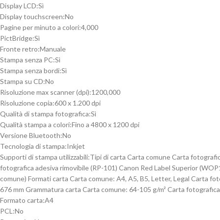
Display LCD:
Sì
Display touchscreen:
No
Pagine per minuto a colori:
4,000
PictBridge:
Sì
Fronte retro:
Manuale
Stampa senza PC:
Sì
Stampa senza bordi:
Sì
Stampa su CD:
No
Risoluzione max scanner (dpi):
1200,000
Risoluzione copia:
600 x 1.200 dpi
Qualità di stampa fotografica:
Sì
Qualità stampa a colori:
Fino a 4800 x 1200 dpi
Versione Bluetooth:
No
Tecnologia di stampa:
Inkjet
Supporti di stampa utilizzabili:
Tipi di carta Carta comune Carta fotograf
fotografica adesiva rimovibile (RP-101) Canon Red Label Superior (WOP1
comune) Formati carta Carta comune: A4, A5, B5, Letter, Legal Carta fot
676 mm Grammatura carta Carta comune: 64-105 g/m² Carta fotografica 
Formato carta:
A4
PCL:
No