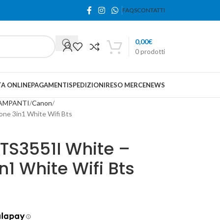
FAQS
CONTATTI
0,00
€
0
prodotti
A ONLINE
PAGAMENTI
SPEDIZIONI
RESO MERCE
NEWS
AMPANTI
Canon
one 3in1 White Wifi Bts
TS3551I White –
n1 White Wifi Bts