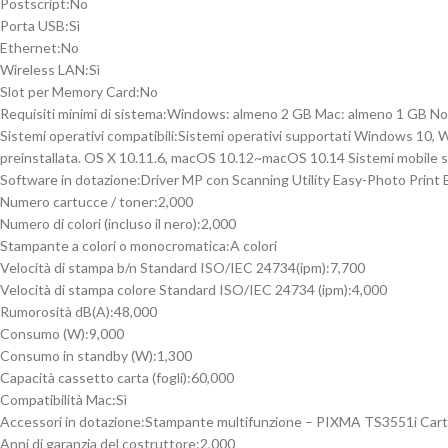
Postscript:
No
Porta USB:
Sì
Ethernet:
No
Wireless LAN:
Sì
Slot per Memory Card:
No
Requisiti minimi di sistema:
Windows: almeno 2 GB Mac: almeno 1 GB Nota: p
Sistemi operativi compatibili:
Sistemi operativi supportati Windows 10, 
preinstallata. OS X 10.11.6, macOS 10.12~macOS 10.14 Sistemi mobile 
Software in dotazione:
Driver MP con Scanning Utility Easy-Photo Print 
Numero cartucce / toner:
2,000
Numero di colori (incluso il nero):
2,000
Stampante a colori o monocromatica:
A colori
Velocità di stampa b/n Standard ISO/IEC 24734(ipm):
7,700
Velocità di stampa colore Standard ISO/IEC 24734 (ipm):
4,000
Rumorosità dB(A):
48,000
Consumo (W):
9,000
Consumo in standby (W):
1,300
Capacità cassetto carta (fogli):
60,000
Compatibilità Mac:
Sì
Accessori in dotazione:
Stampante multifunzione – PIXMA TS3551i Cartu
Anni di garanzia del costruttore:
2,000