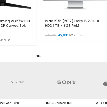
Gaming VG27WQ1B
iMac 21.5″ (2017) Core i5 2.3GHz –
DP Curved Spk
HDD 1 TB – 8GB RAM
549,00
€
599,00
€
IVA inclusa
A inclusa
Jagua
Indesit
AVIGAZIONE
INFORMAZIONI
ACCO