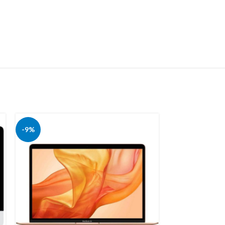
-9%
-10%