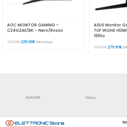
AOC MONITOR GAMING –
ASUS Monitor 
C24G2AE/BK – Nero/Rosso
TUF WQHD HDMI 
165hz
229,00
€
279,00
€
IVA inclusa
279,90
€
329,90
€
IV
Mercusys
N