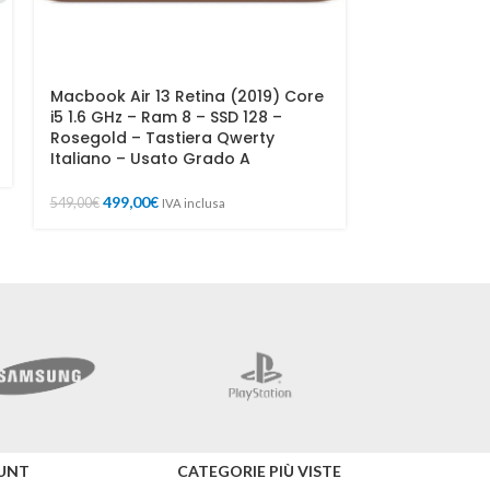
Macbook Air 13 Retina (2019) Core
MacBook Air 1
i5 1.6 GHz – Ram 8 – SSD 128 –
Ricondiziona
Rosegold – Tastiera Qwerty
Italiano – Usato Grado A
449,90
499,90
€
499,00
€
549,00
€
IVA inclusa
Hise
UNT
CATEGORIE PIÙ VISTE