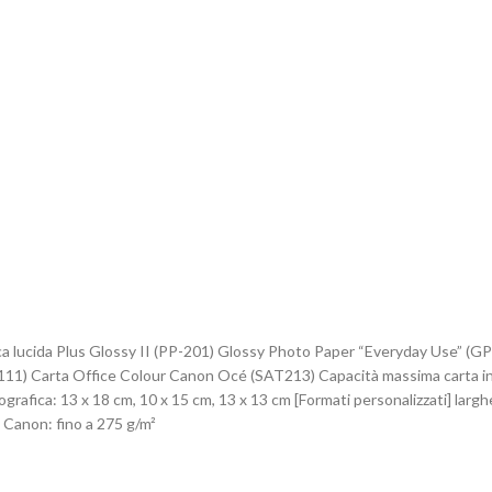
ica lucida Plus Glossy II (PP-201) Glossy Photo Paper “Everyday Use” (
11) Carta Office Colour Canon Océ (SAT213) Capacità massima carta in i
ografica: 13 x 18 cm, 10 x 15 cm, 13 x 13 cm [Formati personalizzati] la
Canon: fino a 275 g/m²