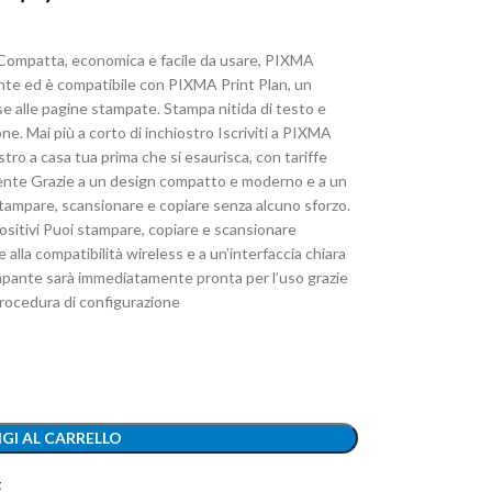
 Compatta, economica e facile da usare, PIXMA
ente ed è compatibile con PIXMA Print Plan, un
e alle pagine stampate. Stampa nitida di testo e
e. Mai più a corto di inchiostro Iscriviti a PIXMA
tro a casa tua prima che si esaurisca, con tariffe
igente Grazie a un design compatto e moderno e a un
stampare, scansionare e copiare senza alcuno sforzo.
ositivi Puoi stampare, copiare e scansionare
alla compatibilità wireless e a un’interfaccia chiara
ampante sarà immediatamente pronta per l’uso grazie
procedura di configurazione
GI AL CARRELLO
t