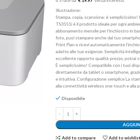
€ 19.97
Illustrazione:
Stampa, copia, scansiona: è semplicissimo!
TS3551i è il prodotto ideale per ogni ambi
abbonamento mensile per l’inchiostro in bas
foto, puoi stampare anche dal tuo smartphon
Print Plan e ricevi automaticamente l’inchios
adatte alle tue esigenze. Semplicità intell
eccellente rapporto qualità-prezzo, potrai 
È semplicissimo! Compatibile con i tuoi disp
direttamente da tablet o smartphone, grazie 
e intuitiva. Configurazione semplice La st
alla connettività wireless one-touch e alla 
Disponibile
AGGIUN
Add to compare
Add to wishlis