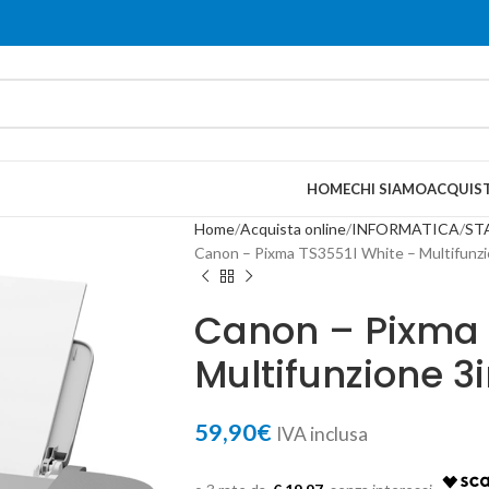
HOME
CHI SIAMO
ACQUIST
Home
Acquista online
INFORMATICA
ST
Canon – Pixma TS3551I White – Multifunzi
Canon – Pixma 
Multifunzione 3i
59,90
€
IVA inclusa