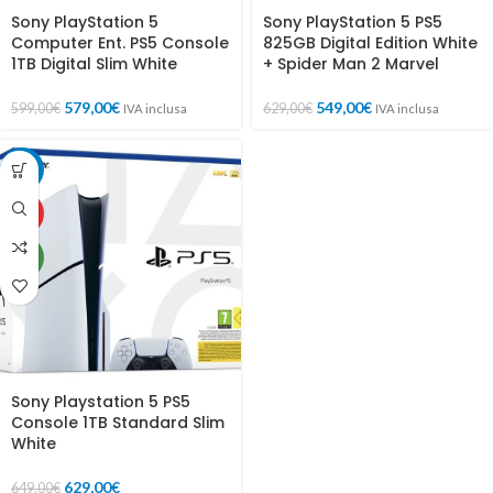
Sony PlayStation 5
Sony PlayStation 5 PS5
Computer Ent. PS5 Console
825GB Digital Edition White
1TB Digital Slim White
+ Spider Man 2 Marvel
579,00
€
549,00
€
599,00
€
629,00
€
IVA inclusa
IVA inclusa
-3%
HOT
NEW
Sony Playstation 5 PS5
Console 1TB Standard Slim
White
629,00
€
649,00
€