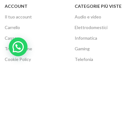
ACCOUNT
CATEGORIE PIÙ VISTE
Il tuo account
Audio e video
Carrello
Elettrodomestici
Cassa
Informatica
Traccia ordine
Gaming
Cookie Policy
Telefonia
Modalità di Pagamento:
Metodi di Spedizione:
Be social, seguici su:
Elettronic Store Web
2021 | Elettronic Store P.IVA 04268120716 | Tutti i diritti riservati.