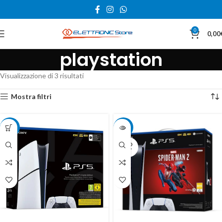
0
0,00
playstation
Visualizzazione di 3 risultati
Mostra filtri
-3%
-13%
SOLD
OUT