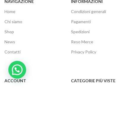
NAVIGAZIONE
INFORMAZIONI
Home
Condizioni generali
Chi siamo
Pagamenti
Shop
Spedizioni
News
Reso Merce
Contatti
Privacy Policy
ACCOUNT
CATEGORIE PIÙ VISTE
Il tuo account
Audio e video
Carrello
Elettrodomestici
Cassa
Informatica
Traccia ordine
Gaming
Cookie Policy
Telefonia