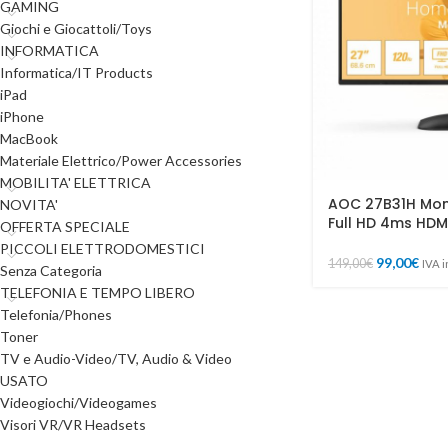
GAMING
Giochi e Giocattoli/Toys
INFORMATICA
Informatica/IT Products
iPad
iPhone
MacBook
Materiale Elettrico/Power Accessories
MOBILITA' ELETTRICA
AOC 27B31H Moni
NOVITA'
Full HD 4ms HD
OFFERTA SPECIALE
PICCOLI ELETTRODOMESTICI
99,00
€
149,00
€
IVA 
Senza Categoria
TELEFONIA E TEMPO LIBERO
Telefonia/Phones
Toner
TV e Audio-Video/TV, Audio & Video
USATO
Videogiochi/Videogames
Visori VR/VR Headsets