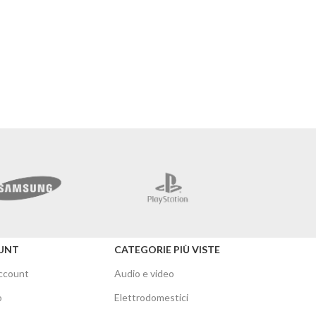
Merc
UNT
CATEGORIE PIÙ VISTE
account
Audio e video
o
Elettrodomestici