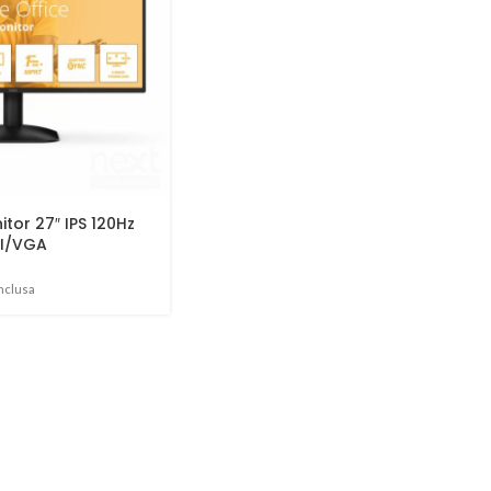
tor 27″ IPS 120Hz
MI/VGA
inclusa