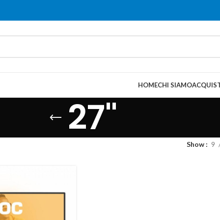
HOME
CHI SIAMO
ACQUIST
27"
Show
9