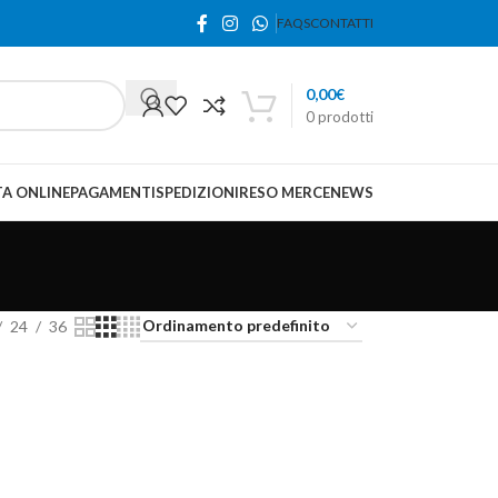
FAQS
CONTATTI
0,00
€
0
prodotti
A ONLINE
PAGAMENTI
SPEDIZIONI
RESO MERCE
NEWS
24
36