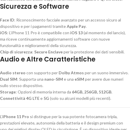
Sicurezza e Software
Face ID
: Riconoscimento facciale avanzato per un accesso sicuro al
dispositivo e per i pagamenti tramite
Apple Pay
.
iOS
: L’iPhone 11 Pro è compatibile con
iOS 13
(al momento del lancio),
ma riceve continuamente aggiornamenti software con nuove
funzionalità e miglioramenti della sicurezza.
Chip di sicurezza
:
Secure Enclave
per la protezione dei dati sensibili.
Audio e Altre Caratteristiche
Audio stereo
con supporto per
Dolby Atmos
per un suono immersivo.
Dual SIM
: Supporta una
nano-SIM
e una
eSIM
per avere due numeri
sullo stesso dispositivo.
Storage
: Opzioni di memoria interna da
64GB, 256GB, 512GB
.
Connettività 4G LTE
e
5G
(solo su alcuni modelli più recenti).
L’
iPhone 11 Pro
si distingue per la sua potente fotocamera tripla,
prestazioni elevate, autonomia della batteria e il design premium con
uno dei migliori display OLED in circolazione. È un dispositivo ideale per