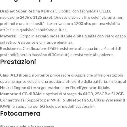
Display
:
Super Retina XDR
da 5,8 pollici con tecnologia
OLED
,
risoluzione
2436 x 1125 pixel
. Questo display offre colori vibranti, neri
profondi e una luminosità che arriva fino a
1200 nits
per una visibilità
ottimale in qualsiasi condizione di luce.
Materiali
: Corpo in
acciaio inossidabile
di alta qualità con vetro opaco
sul retro, resistente e di grande eleganza.
Resistenza
: Certificazione
IP68
(resistente all’acqua fino a 4 metri di
profondità per un massimo di 30 minuti) e resistente alla polvere.
Prestazioni
Chip
:
A13 Bionic
, il potente processore di Apple che offre prestazioni
estremamente veloci e una gestione efficiente della batteria, insieme al
Neural Engine
di terza generazione per l’intelligenza artificiale.
Memoria
: 4 GB di
RAM
e opzioni di storage da
64GB, 256GB
e
512GB
.
Connettività
: Supporto per
Wi-Fi 6
,
Bluetooth 5.0
,
Ultra-Wideband
(UWB) e supporto per
5G
(solo per modelli successivi).
Fotocamera
Sistema a tripla fotocamera
: