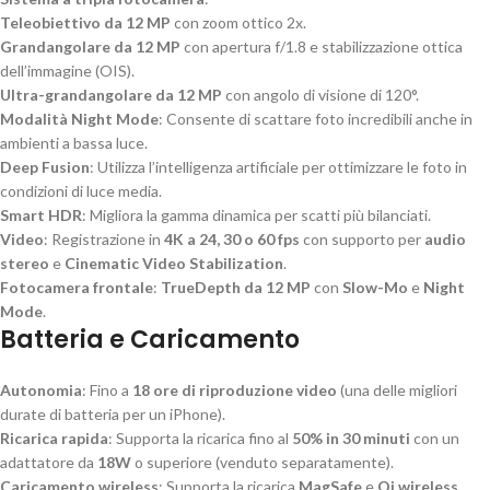
Teleobiettivo da 12 MP
con zoom ottico 2x.
Grandangolare da 12 MP
con apertura f/1.8 e stabilizzazione ottica
dell’immagine (OIS).
Ultra-grandangolare da 12 MP
con angolo di visione di 120°.
Modalità Night Mode
: Consente di scattare foto incredibili anche in
ambienti a bassa luce.
Deep Fusion
: Utilizza l’intelligenza artificiale per ottimizzare le foto in
condizioni di luce media.
Smart HDR
: Migliora la gamma dinamica per scatti più bilanciati.
Video
: Registrazione in
4K a 24, 30 o 60 fps
con supporto per
audio
stereo
e
Cinematic Video Stabilization
.
Fotocamera frontale
:
TrueDepth da 12 MP
con
Slow-Mo
e
Night
Mode
.
Batteria e Caricamento
Autonomia
: Fino a
18 ore di riproduzione video
(una delle migliori
durate di batteria per un iPhone).
Ricarica rapida
: Supporta la ricarica fino al
50% in 30 minuti
con un
adattatore da
18W
o superiore (venduto separatamente).
Caricamento wireless
: Supporta la ricarica
MagSafe
e
Qi wireless
.