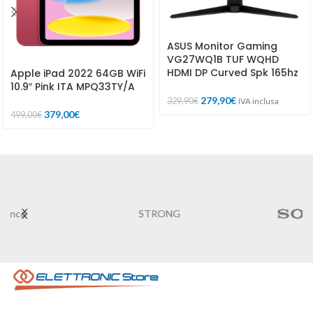
ASUS Monitor Gaming
VG27WQ1B TUF WQHD
HDMI DP Curved Spk 165hz
Apple iPad 2022 64GB WiFi
10.9″ Pink ITA MPQ33TY/A
279,90
€
329,90
€
IVA inclusa
379,00
€
499,00
€
STRONG