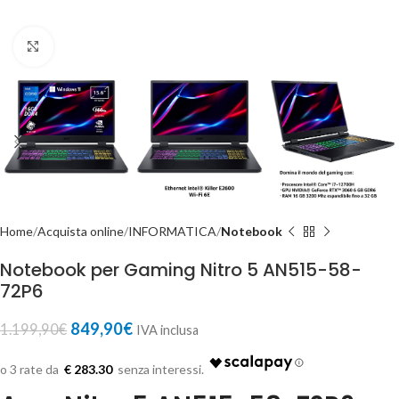
Click to enlarge
Home
Acquista online
INFORMATICA
Notebook
Notebook per Gaming Nitro 5 AN515-58-
72P6
849,90
€
1.199,90
€
IVA inclusa
€ 283.30