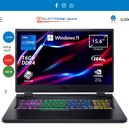
0
0,00
-29%
SOLD
OUT
HOT
NEW