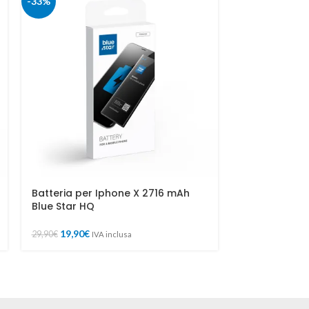
-33%
-33%
Batteria per Iphone X 2716 mAh
Batteria per
Blue Star HQ
Blue Star HQ
19,90
€
19,90
€
29,90
€
29,90
€
IVA inclusa
I