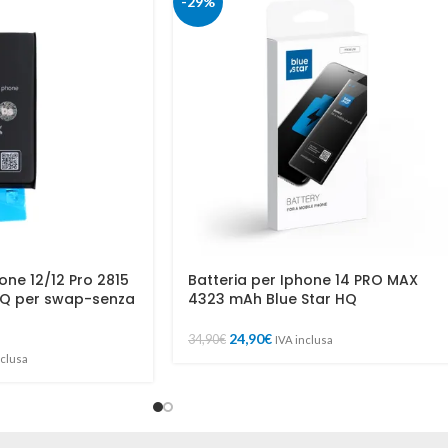
-29%
one 12/12 Pro 2815
Batteria per Iphone 14 PRO MAX
HQ per swap-senza
4323 mAh Blue Star HQ
24,90
€
34,90
€
IVA inclusa
nclusa