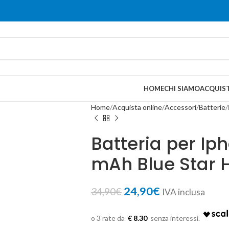
HOME
CHI SIAMO
ACQUIST
Home
Acquista online
Accessori
Batterie
Batteria per Ip
mAh Blue Star 
24,90
€
34,90
€
IVA inclusa
€ 8.30