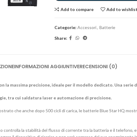
Add to compare
Add to wishlis
Categorie:
Accessori
,
Batterie
Share:
ZIONE
INFORMAZIONI AGGIUNTIVE
RECENSIONI (0)
on la massima precisione, ideale per il modello dedicato. Una serie 
logie, tra cui saldatura laser e automazione di precisione.
mostrato che anche dopo 500 cicli di carica, le batterie Blue Star HQ most
o controlla la stabilità del flusso di corrente tra la batteria e il telefono,
ollegare il dispositivo di ricarica e non sarà sorpreso dal suo spegnimento 