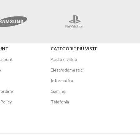
Merc
UNT
CATEGORIE PIÙ VISTE
account
Audio e video
o
Elettrodomestici
Informatica
 ordine
Gaming
Policy
Telefonia