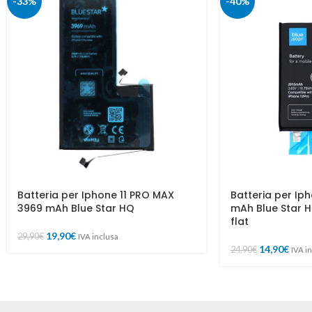
-33%
-40%
Batteria per Iphone 11 PRO MAX
Batteria per Iph
3969 mAh Blue Star HQ
mAh Blue Star 
flat
19,90
€
29,90
€
IVA inclusa
14,90
€
24,90
€
IVA i