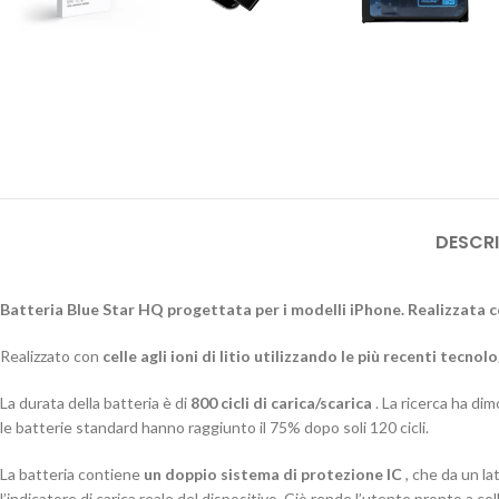
DESCRI
Batteria Blue Star HQ progettata per i modelli iPhone. Realizzata c
Realizzato con
celle agli ioni di litio utilizzando le più recenti tecno
La durata della batteria è di
800 cicli di carica/scarica
. La ricerca ha di
le batterie standard hanno raggiunto il 75% dopo soli 120 cicli.
La batteria contiene
un doppio sistema di protezione IC
, che da un lat
l’indicatore di carica reale del dispositivo. Ciò rende l’utente pronto a c