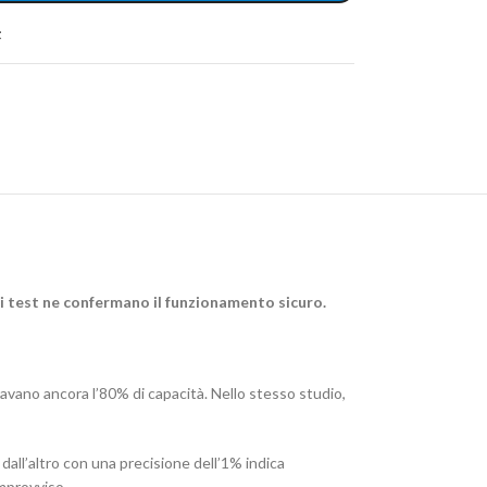
t
di test ne confermano il funzionamento sicuro.
ravano ancora l’80% di capacità. Nello stesso studio,
 e dall’altro con una precisione dell’1% indica
improvviso.