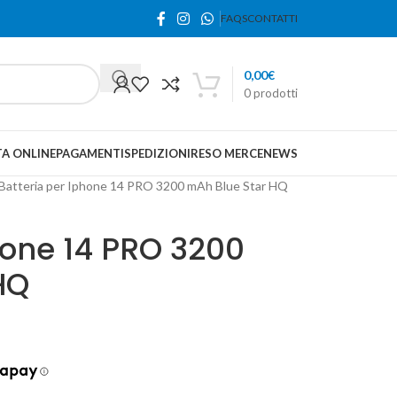
FAQS
CONTATTI
0,00
€
0
prodotti
A ONLINE
PAGAMENTI
SPEDIZIONI
RESO MERCE
NEWS
Batteria per Iphone 14 PRO 3200 mAh Blue Star HQ
hone 14 PRO 3200
HQ