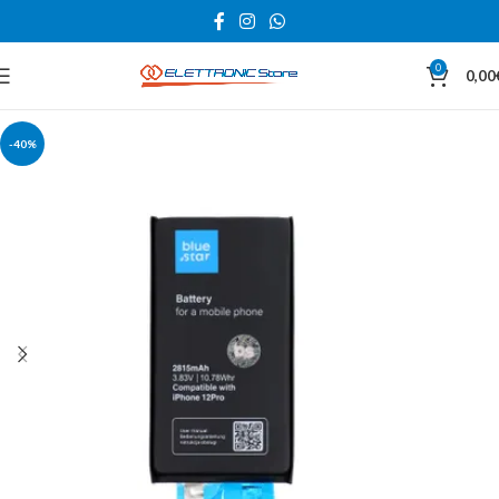
0
0,00
-40%