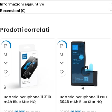
Informazioni aggiuntive
Recensioni (0)
Prodotti correlati
-33%
-33%
Batteria per Iphone 11 3110
Batteria per Iphone 11 PRO
mAh Blue Star HQ
3046 mAh Blue Star HQ
19,90
€
19,90
€
29,90
€
29,90
€
IVA inclusa
IVA inclusa