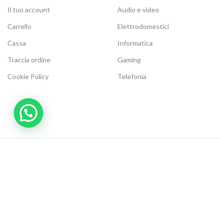
Il tuo account
Audio e video
Carrello
Elettrodomestici
Cassa
Informatica
Traccia ordine
Gaming
Cookie Policy
Telefonia
Modalità di Pagamento:
Metodi di Spedizione:
Be social, seguici su:
Elettronic Store Web
2021 | Elettronic Store P.IVA 04268120716 | Tutti i diritti riservati.