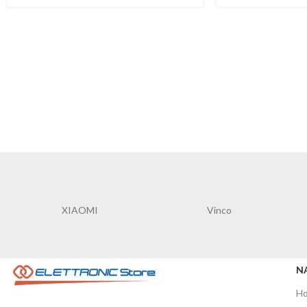
XIAOMI
Vinco
N
H