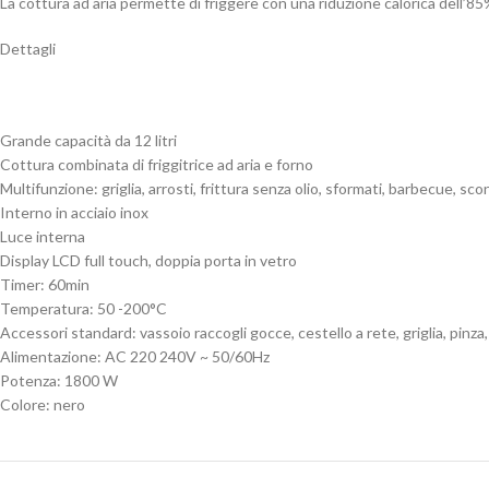
La cottura ad aria permette di friggere con una riduzione calorica dell’8
Dettagli
Grande capacità da 12 litri
Cottura combinata di friggitrice ad aria e forno
Multifunzione: griglia, arrosti, frittura senza olio, sformati, barbecue, s
Interno in acciaio inox
Luce interna
Display LCD full touch, doppia porta in vetro
Timer: 60min
Temperatura: 50 -200°C
Accessori standard: vassoio raccogli gocce, cestello a rete, griglia, pinza,
Alimentazione: AC 220 240V ~ 50/60Hz
Potenza: 1800 W
Colore: nero