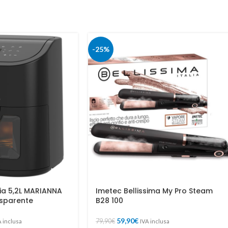
-25%
ria 5,2L MARIANNA
Imetec Bellissima My Pro Steam
asparente
B28 100
59,90
€
79,90
€
A inclusa
IVA inclusa