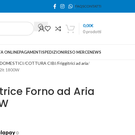
FAQS
CONTATTI
0,00
€
0
prodotti
A ONLINE
PAGAMENTI
SPEDIZIONI
RESO MERCE
NEWS
ODOMESTICI
COTTURA CIBI
Friggitrici ad aria
 12lt 1800W
trice Forno ad Aria
0W