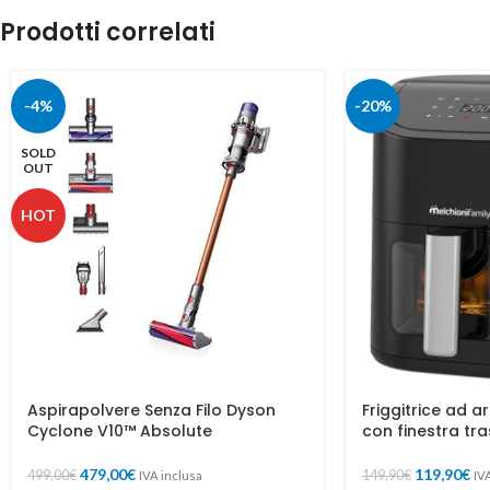
Prodotti correlati
-4%
-20%
SOLD
OUT
HOT
Aspirapolvere Senza Filo Dyson
Friggitrice ad a
Cyclone V10™ Absolute
con finestra tr
479,00
€
119,90
€
499,00
€
149,90
€
IVA inclusa
IV