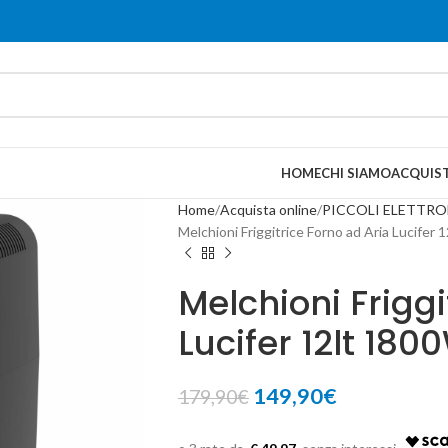
HOME
CHI SIAMO
ACQUIST
Home
Acquista online
PICCOLI ELETTR
Melchioni Friggitrice Forno ad Aria Lucifer
Melchioni Friggi
Lucifer 12lt 180
149,90
€
179,90
€