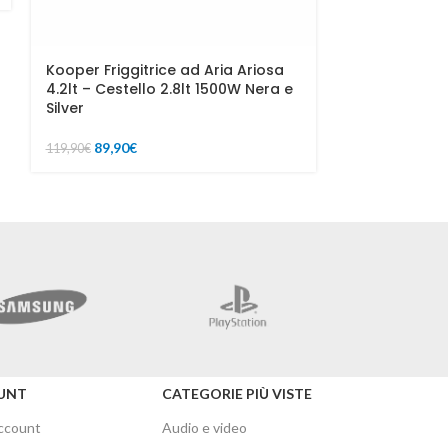
Kooper Friggitrice ad Aria Ariosa
4.2lt – Cestello 2.8lt 1500W Nera e
Silver
89,90
€
119,90
€
Merc
UNT
CATEGORIE PIÙ VISTE
account
Audio e video