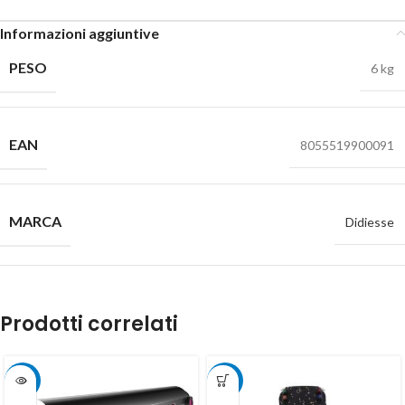
Informazioni aggiuntive
PESO
6 kg
EAN
8055519900091
MARCA
Didiesse
Prodotti correlati
-4%
-12%