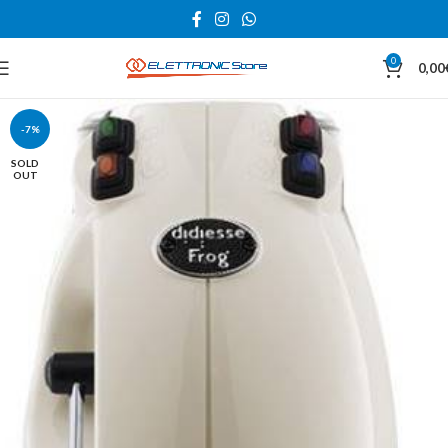
0
0,00
-7%
SOLD
OUT