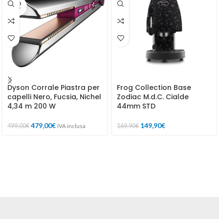
SOLD
OUT
Dyson Corrale Piastra per
Frog Collection Base
capelli Nero, Fucsia, Nichel
Zodiac M.d.C. Cialde
4,34 m 200 W
44mm STD
479,00
€
149,90
€
499,00
€
169,90
€
IVA inclusa