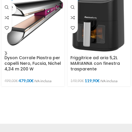
SOLD
OUT
Dyson Corrale Piastra per
Friggitrice ad aria 5,2L
capelli Nero, Fucsia, Nichel
MARIANNA con finestra
4,34 m 200 W
trasparente
479,00
€
119,90
€
499,00
€
149,90
€
IVA inclusa
IVA inclusa