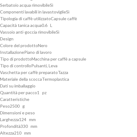
Serbatoio acqua rimovibile
Sì
Componenti lavabili in lavastoviglie
Sì
Tipologia di caffè utilizzato
Capsule caffè
Capacità tanica acqua
0.6 L
Vassoio anti-goccia rimovibile
Sì
Design
Colore del prodotto
Nero
Installazione
Piano di lavoro
Tipo di prodotto
Macchina per caffè a capsule
Tipo di controllo
Pulsanti, Leva
Vaschetta per caffè preparato
Tazza
Materiale della scocca
Termoplastica
Dati su imballaggio
Quantità per pacco
1 pz
Caratteristiche
Peso
2500 g
Dimensioni e peso
Larghezza
124 mm
Profondità
330 mm
Altezza
210 mm