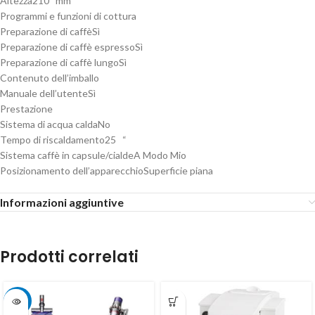
Altezza
210 mm
Programmi e funzioni di cottura
Preparazione di caffè
Sì
Preparazione di caffè espresso
Sì
Preparazione di caffè lungo
Sì
Contenuto dell’imballo
Manuale dell’utente
Sì
Prestazione
Sistema di acqua calda
No
Tempo di riscaldamento
25 “
Sistema caffè in capsule/cialde
A Modo Mio
Posizionamento dell’apparecchio
Superficie piana
Informazioni aggiuntive
Prodotti correlati
-4%