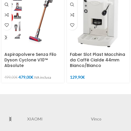
SOLD
OUT
HOT
Aspirapolvere Senza Filo
Faber Slot Plast Macchina
Dyson Cyclone V10™
da Caffè Cialde 44mm
Absolute
Bianco/Bianco
479,00
€
129,90
€
499,00
€
IVA inclusa
STRONG