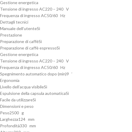
Gestione energetica
Tensione di ingresso AC
220 – 240 V
Frequenza di ingresso AC
50/60 Hz
Dettagli tecnici
Manuale dell’utente
Sì
Prestazione
Preparazione di caffè
Sì
Preparazione di caffè espresso
Sì
Gestione energetica
Tensione di ingresso AC
220 – 240 V
Frequenza di ingresso AC
50/60 Hz
Spegnimento automatico dopo (min)
9 ‘
Ergonomia
Livello dell’acqua visibile
Sì
Espulsione della capsula automatica
Sì
Facile da utilizzare
Sì
Dimensioni e peso
Peso
2500 g
Larghezza
124 mm
Profondità
330 mm