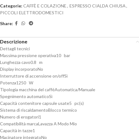
Categorie:
CAFFÈ E COLAZIONE
,
ESPRESSO CIALDA CHIUSA
,
PICCOLI ELETTRODOMESTICI
Share:
Descrizione
Dettagli tecnici
Massima pressione operativa
10 bar
Lunghezza cavo
0.8 m
Display incorporato
No
Interruttore di accensione on/off
Sì
Potenza
1250 W
Tipologia macchina del caffé
Automatica/Manuale
Spegnimento automatico
Sì
Capacità contenitore capsule usate
5 pc(s)
Sistema di riscaldamento
Blocco termico
Numero di erogatori
1
Compatibilità marca
Lavazza A Modo Mio
Capacità in tazze
1
Macinatore integrato
No