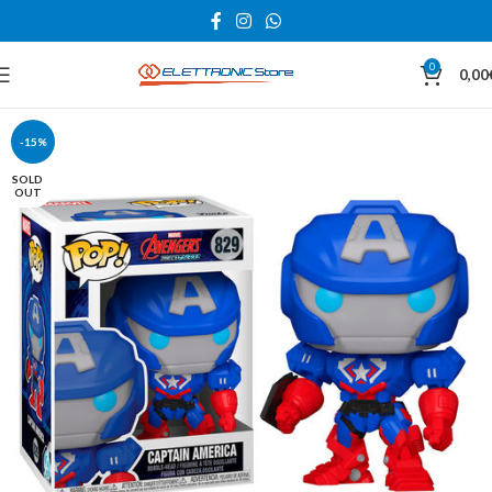
0
0,00
-15%
SOLD
OUT