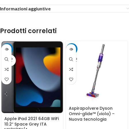
Informazioni aggiuntive
Prodotti correlati
-27%
-5%
SOLD
SOLD
OUT
OUT
Aspirapolvere Dyson
Omni-glide™ (viola) –
Apple iPad 2021 64GB WiFi
Nuova tecnologia
10.2″ Space Grey ITA