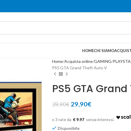
HOME
CHI SIAMO
ACQUIST
Home
Acquista online
GAMING
PLAYSTA
PS5 GTA Grand Theft Auto V
PS5 GTA Grand 
29,90
€
39,90
€
€ 9.97
Disponibile