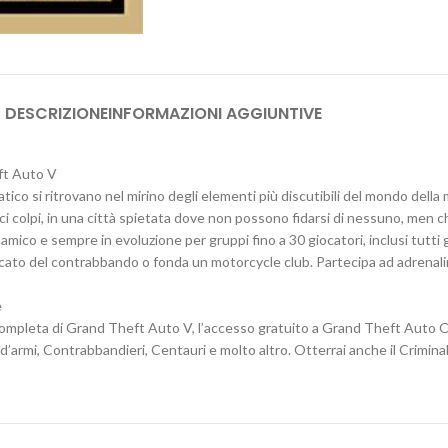
DESCRIZIONE
INFORMAZIONI AGGIUNTIVE
ft Auto V
co si ritrovano nel mirino degli elementi più discutibili del mondo della m
 colpi, in una città spietata dove non possono fidarsi di nessuno, men ch
o e sempre in evoluzione per gruppi fino a 30 giocatori, inclusi tutti g
mercato del contrabbando o fonda un motorcycle club. Partecipa ad adrenal
e
pleta di Grand Theft Auto V, l’accesso gratuito a Grand Theft Auto Onli
 d’armi, Contrabbandieri, Centauri e molto altro. Otterrai anche il Crimina