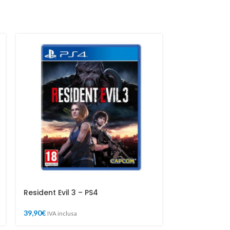
SOLD
OUT
Resident Evil 3 – PS4
STRIKE PACK 
Pacchetto Mo
39,90
€
IVA inclusa
69,90
€
IVA inclu