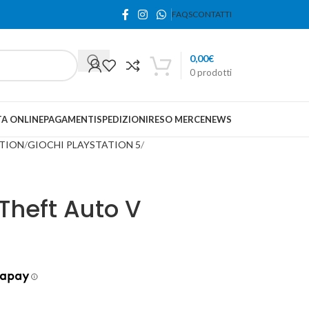
FAQS
CONTATTI
0,00
€
0
prodotti
A ONLINE
PAGAMENTI
SPEDIZIONI
RESO MERCE
NEWS
TION
GIOCHI PLAYSTATION 5
Theft Auto V