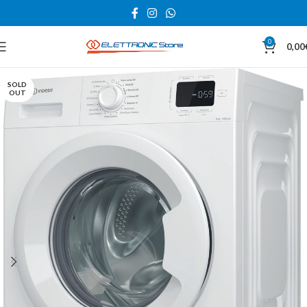
0
0,00
SOLD
OUT