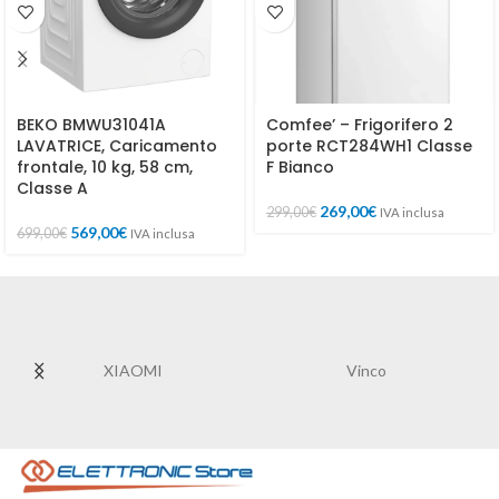
BEKO BMWU31041A
Comfee’ – Frigorifero 2
LAVATRICE, Caricamento
porte RCT284WH1 Classe
frontale, 10 kg, 58 cm,
F Bianco
Classe A
269,00
€
299,00
€
IVA inclusa
569,00
€
699,00
€
IVA inclusa
XIAOMI
Vinco