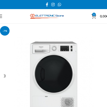
0
0,00
-7%