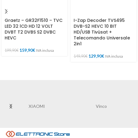
Graetz – GR32F1510 – TVC
I-Zap Decoder TVS495
LED 32 lCD HD 12 VOLT
DVB-S2 HEVC 10 BIT
DVBT T2 DVBS S2 DVBC
HD/USB Tivùsat +
HEVC
Telecomando Universale
2in1
159,90
€
199,90
€
IVA inclusa
129,90
€
149,90
€
IVA inclusa
XIAOMI
Vinco