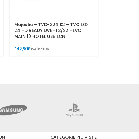
Majestic – TVD-224 S2 – TVC LED
Mirabox Sche
24 HD READY DVB-T2/S2 HEVC
Video USB 10
MAIN 10 HOTEL USB LCN
HDMI Capture
Wii U DSLR Xb
OBS,XSplit,T
149,90
€
IVA inclusa
29,90
€
39,90
€
I
Merc
UNT
CATEGORIE PIÙ VISTE