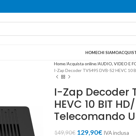
HOME
CHI SIAMO
ACQUIST
Home
Acquista online
AUDIO, VIDEO E 
I-Zap Decoder TVS495 DVB-S2 HEVC 10 BI
I-Zap Decoder
HEVC 10 BIT HD/
Telecomando Un
129,90
€
149,90
€
IVA inclusa