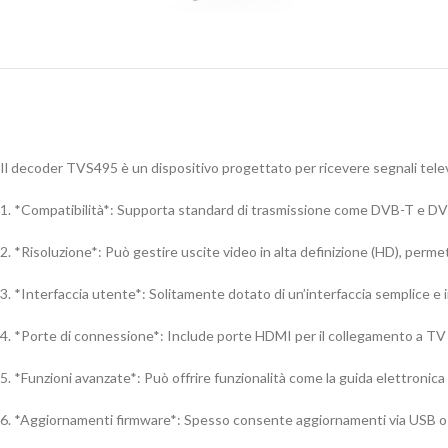
Il decoder TVS495 è un dispositivo progettato per ricevere segnali televisi
1. *Compatibilità*: Supporta standard di trasmissione come DVB-T e DVB-
2. *Risoluzione*: Può gestire uscite video in alta definizione (HD), perme
3. *Interfaccia utente*: Solitamente dotato di un’interfaccia semplice e int
4. *Porte di connessione*: Include porte HDMI per il collegamento a TV m
5. *Funzioni avanzate*: Può offrire funzionalità come la guida elettronica
6. *Aggiornamenti firmware*: Spesso consente aggiornamenti via USB o in