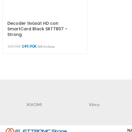
Decoder tivùsat HD con
SmartCard Black SRT7807 –
Strong
149,90
€
169,00
€
IVA inclusa
XIAOMI
Vinco
N