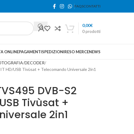
FAQS
CONTATTI
0,00
€
0
prodotti
A ONLINE
PAGAMENTI
SPEDIZIONI
RESO MERCE
NEWS
FOTOGRAFIA
DECODER
T HD/USB Tivùsat + Telecomando Universale 2in1
 TVS495 DVB-S2
USB Tivùsat +
iversale 2in1