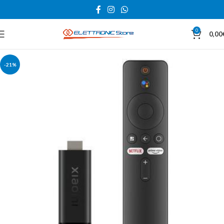
0
0,00
-21%