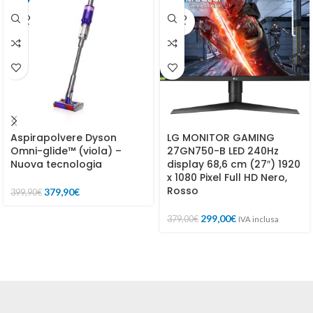
SOLD
SOLD
OUT
OUT
Aspirapolvere Dyson
LG MONITOR GAMING
Omni-glide™ (viola) –
27GN750-B LED 240Hz
Nuova tecnologia
display 68,6 cm (27″) 1920
x 1080 Pixel Full HD Nero,
Rosso
379,90
€
399,90
€
299,00
€
379,00
€
IVA inclusa