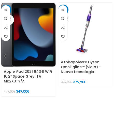
-27%
-5%
SOLD
SOLD
OUT
OUT
Aspirapolvere Dyson
Omni-glide™ (viola) –
Apple iPad 2021 64GB WiFi
Nuova tecnologia
10.2″ Space Grey ITA
MK2K3TY/A
379,90
€
399,90
€
349,00
€
479,00
€