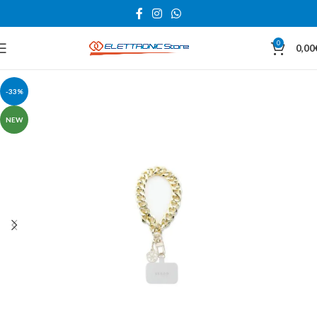
0
0,00
-33%
NEW