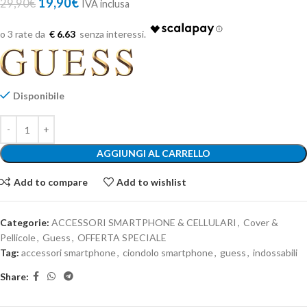
19,90
€
29,90
€
IVA inclusa
€ 6.63
Disponibile
AGGIUNGI AL CARRELLO
Add to compare
Add to wishlist
Categorie:
ACCESSORI SMARTPHONE & CELLULARI
,
Cover &
Pellicole
,
Guess
,
OFFERTA SPECIALE
Tag:
accessori smartphone
,
ciondolo smartphone
,
guess
,
indossabili
Share: