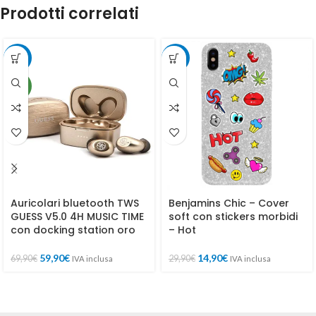
Prodotti correlati
-14%
-50%
NEW
Auricolari bluetooth TWS
Benjamins Chic – Cover
GUESS V5.0 4H MUSIC TIME
soft con stickers morbidi
con docking station oro
– Hot
59,90
€
14,90
€
69,90
€
29,90
€
IVA inclusa
IVA inclusa