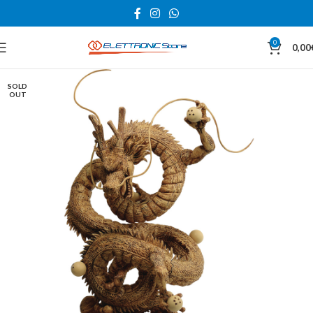
0
0,00
SOLD
OUT