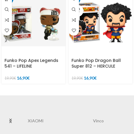
SOLD
OUT
Funko Pop Apex Legends
Funko Pop Dragon Ball
541 – LIFELINE
Super 812 – HERCULE
16,90
€
16,90
€
19,90
€
19,90
€
XIAOMI
Vinco