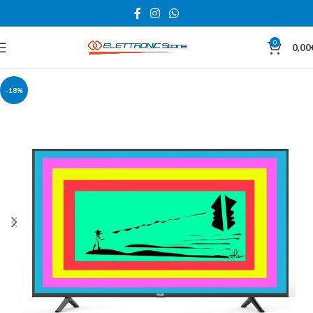
0
0,00
-18%