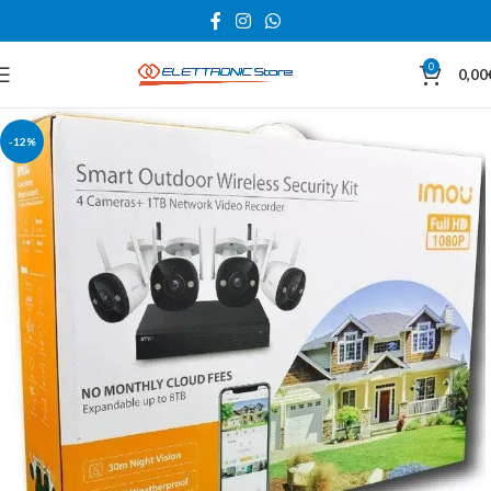
0
0,00
-12%