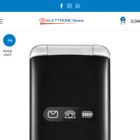
0
0,00
-9%
SOLD
OUT