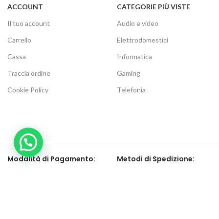
ACCOUNT
CATEGORIE PIÙ VISTE
Il tuo account
Audio e video
Carrello
Elettrodomestici
Cassa
Informatica
Traccia ordine
Gaming
Cookie Policy
Telefonia
Modalità di Pagamento:
Metodi di Spedizione:
Be social, seguici su:
Elettronic Store Web
2021 | Elettronic Store P.IVA 04268120716 | Tutti i diritti riservati.