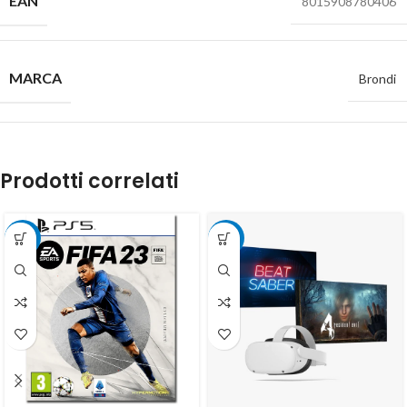
EAN
8015908780406
MARCA
Brondi
Prodotti correlati
-75%
-10%