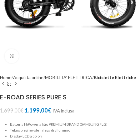
Click to enlarge
Home
Acquista online
MOBILITA' ELETTRICA
Biciclette Elettriche
E-ROAD SERIES PURE S
1.199,00
€
1.699,00
€
IVA inclusa
Batteria HiPower a litio PREMIUM BRAND (SAMSUNG / LG)
Telaio pieghevole in lega di alluminio
Display LCD a colori