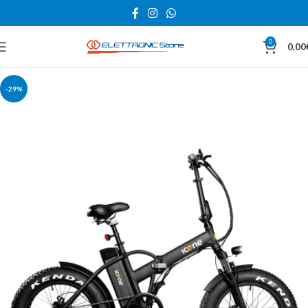
0
0,00
-29%