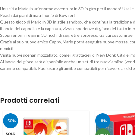
Unisciti a Mario in un’enorme avventura in 3D in giro per il mondo! Usa le 
Peach dai piani di matrimonio di Bowser!
Questo gioco di Mario in 3D in stile sandbox, che continua la tradizione
il lancio del cappello e la cap-tura, vivrai esperienze di gioco del tutto i
Scopri enormi regni in 3D ricchi di segreti e sorprese, tra cui costumi per M
Grazie al suo nuovo amico Cappy, Mario potrà eseguire nuove mosse, come il
nemici!
Visita nuovi scenari mozzafiato, come i grattacieli di New Donk City, e imba
Al lancio del gioco sarà disponibile anche un set di tre nuovi amiibo (ven
saranno compatibili. Puoi usare gli amiibo compatibili per ricevere assist
Prodotti correlati
-50%
-8%
SOLD