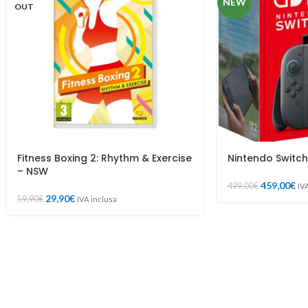
NEW
OUT
Fitness Boxing 2: Rhythm & Exercise
Nintendo Switch
– NSW
459,00
€
499,00
€
IV
29,90
€
59,90
€
IVA inclusa