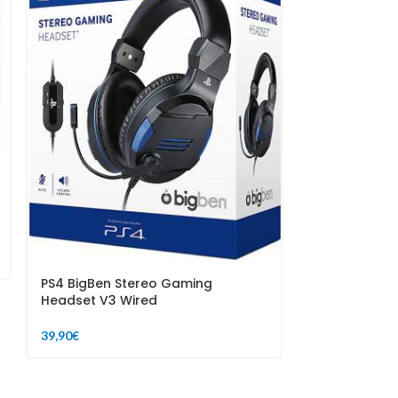
OUT
Switch Luigi’
39,90
€
59,90
€
PS4 BigBen Stereo Gaming
Headset V3 Wired
39,90
€