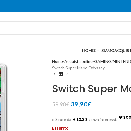
HOME
CHI SIAMO
ACQUIST
Home
Acquista online
GAMING
NINTEN
Switch Super Mario Odyssey
Switch Super M
39,90
€
59,90
€
€ 13.30
Esaurito