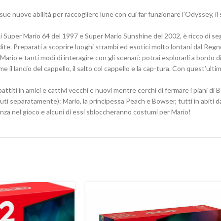
sue nuove abilità per raccogliere lune con cui far funzionare l’Odyssey, il 
 di Super Mario 64 del 1997 e Super Mario Sunshine del 2002, è ricco di s
nedite. Preparati a scoprire luoghi strambi ed esotici molto lontani dal Reg
ario e tanti modi di interagire con gli scenari: potrai esplorarli a bordo di 
 lancio del cappello, il salto col cappello e la cap-tura. Con quest’ultim
ttiti in amici e cattivi vecchi e nuovi mentre cerchi di fermare i piani di 
duti separatamente): Mario, la principessa Peach e Bowser, tutti in abiti 
enza nel gioco e alcuni di essi sbloccheranno costumi per Mario!