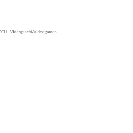
t
TCH
,
Videogiochi/Videogames