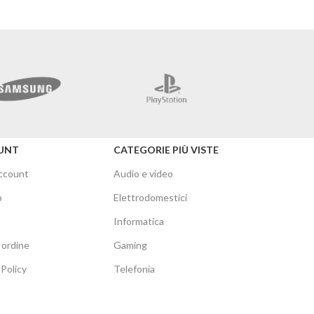
Merc
UNT
CATEGORIE PIÙ VISTE
account
Audio e video
o
Elettrodomestici
Informatica
 ordine
Gaming
Policy
Telefonia