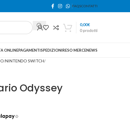
FAQS
CONTATTI
0,00
€
0
prodotti
A ONLINE
PAGAMENTI
SPEDIZIONI
RESO MERCE
NEWS
DO
NINTENDO SWITCH
ario Odyssey