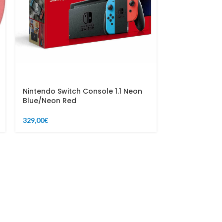
Nintendo Switch Console 1.1 Neon
Blue/Neon Red
329,00
€
Nuova versio
Detect Absol
679,00
749,00
€