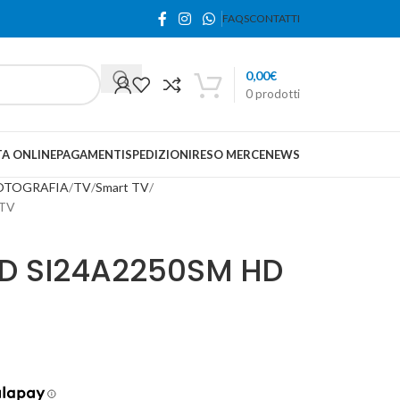
FAQS
CONTATTI
0,00
€
0
prodotti
A ONLINE
PAGAMENTI
SPEDIZIONI
RESO MERCE
NEWS
FOTOGRAFIA
TV
Smart TV
tTV
ED SI24A2250SM HD