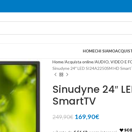
HOME
CHI SIAMO
ACQUIST
Home
Acquista online
AUDIO, VIDEO E 
Sinudyne 24″ LED SI24A2250SM HD Smar
Sinudyne 24″ L
SmartTV
169,90
€
249,90
€