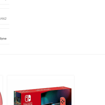
5462
dyne
-9%
SOLD
OUT