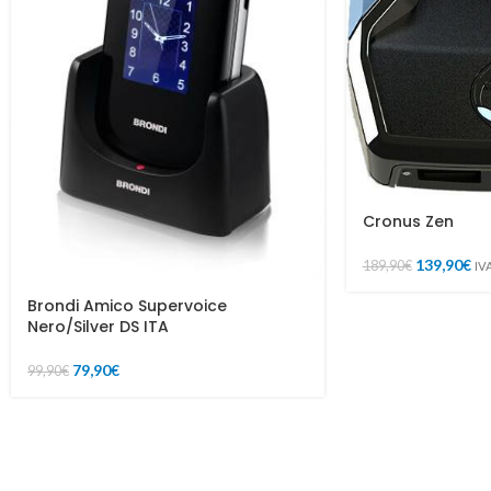
Cronus Zen
139,90
€
189,90
€
IV
Brondi Amico Supervoice
Nero/Silver DS ITA
79,90
€
99,90
€