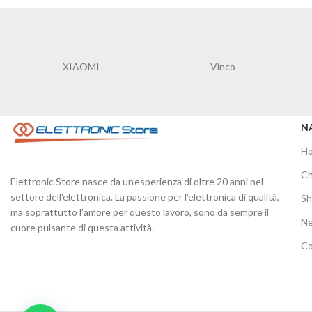
I
Vinco
STRONG
N
H
Ch
Elettronic Store nasce da un’esperienza di oltre 20 anni nel
settore dell'elettronica. La passione per l'elettronica di qualità,
S
ma soprattutto l’amore per questo lavoro, sono da sempre il
N
cuore pulsante di questa attività.
Co