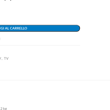
GI AL CARRELLO
t
V
,
TV
12 kg