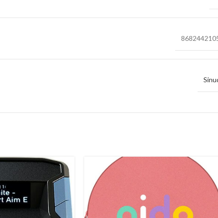
868244210
Sinu