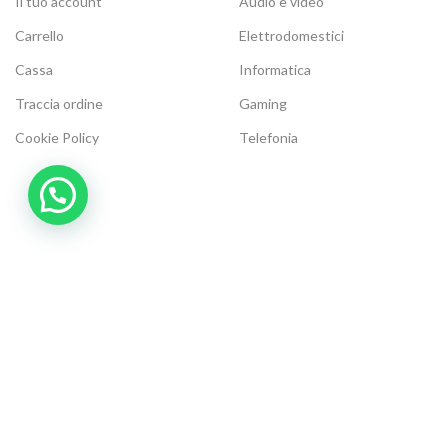
Il tuo account
Audio e video
Carrello
Elettrodomestici
Cassa
Informatica
Traccia ordine
Gaming
Cookie Policy
Telefonia
Modalità di Pagamento:
Metodi di Spedizione:
Be social, seguici su:
Elettronic Store Web
2021 | Elettronic Store P.IVA 04268120716 | Tutti i diritti riservati.
We
- Sito web creato da
mar
. Premium E-Commerce Solutions.