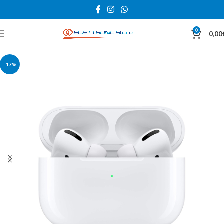
0
0,00
-17%