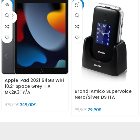
-27%
-20%
SOLD
OUT
Apple iPad 2021 64GB WiFi
10.2″ Space Grey ITA
Brondi Amico Supervoice
MK2K3TY/A
Nero/Silver DS ITA
349,00
€
479,00
€
79,90
€
99,90
€