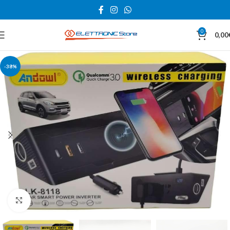
0
0,00
-38%
Click to enlarge